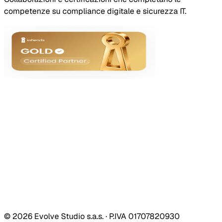
competenze su compliance digitale e sicurezza IT.
© 2026 Evolve Studio s.a.s. · P.IVA 01707820930