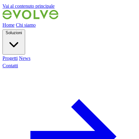
Vai al contenuto principale
Home
Chi siamo
Soluzioni
Progetti
News
Contatti